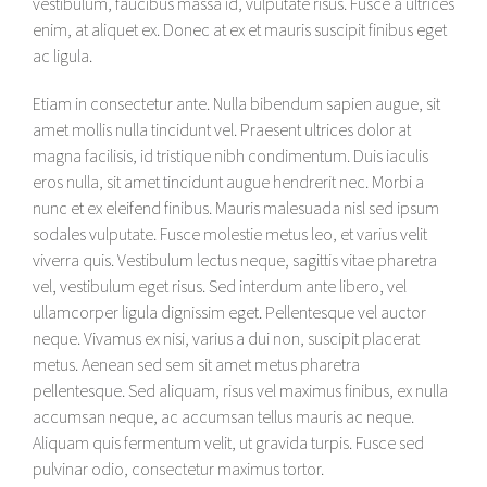
vestibulum, faucibus massa id, vulputate risus. Fusce a ultrices
enim, at aliquet ex. Donec at ex et mauris suscipit finibus eget
ac ligula.
Etiam in consectetur ante. Nulla bibendum sapien augue, sit
amet mollis nulla tincidunt vel. Praesent ultrices dolor at
magna facilisis, id tristique nibh condimentum. Duis iaculis
eros nulla, sit amet tincidunt augue hendrerit nec. Morbi a
nunc et ex eleifend finibus. Mauris malesuada nisl sed ipsum
sodales vulputate. Fusce molestie metus leo, et varius velit
viverra quis. Vestibulum lectus neque, sagittis vitae pharetra
vel, vestibulum eget risus. Sed interdum ante libero, vel
ullamcorper ligula dignissim eget. Pellentesque vel auctor
neque. Vivamus ex nisi, varius a dui non, suscipit placerat
metus. Aenean sed sem sit amet metus pharetra
pellentesque. Sed aliquam, risus vel maximus finibus, ex nulla
accumsan neque, ac accumsan tellus mauris ac neque.
Aliquam quis fermentum velit, ut gravida turpis. Fusce sed
pulvinar odio, consectetur maximus tortor.